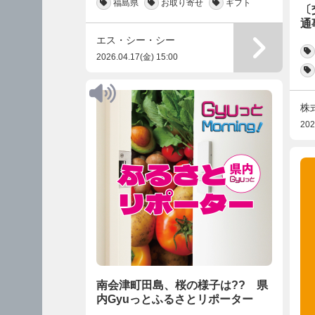
福島県
お取り寄せ
ギフト
〔
通
エス・シー・シー
2026.04.17(金) 15:00
株
202
南会津町田島、桜の様子は?? 県
内Gyuっとふるさとリポーター