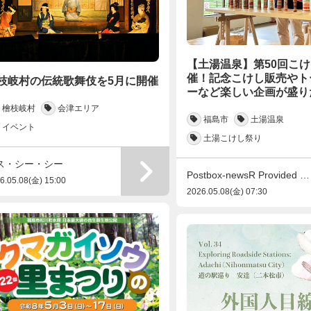
【土湯温泉】第50回こ
催！記念こけし販売やト
枝岐村の伝統歌舞伎を5月に開催
ーなど楽しい企画が盛り
檜枝岐村
会津エリア
福島市
土湯温泉
イベント
土湯こけし祭り
ス・シー・シー
Postbox-newsR Provided by Like-s
6.05.08(金) 15:00
2026.05.08(金) 07:30