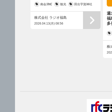
南会津町
観光
田出宇賀神社
週
株式会社 ラジオ福島
福
多
2026.04.13(月) 08:56
株
202