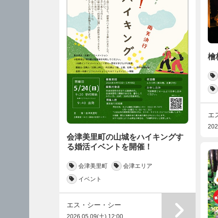
檜
エ
202
会津美里町の山城をハイキングす
る婚活イベントを開催！
会津美里町
会津エリア
イベント
エス・シー・シー
2026.05.09(土) 12:00