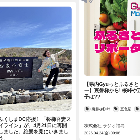
【県内Gyuっとふるさ
ー】裏磐梯から! 桜峠や
子は??
裏磐梯桜峠
五色沼
ふくしまDC応援〕「磐梯吾妻ス
イライン」が、4月21日に再開
株式会社 ラジオ福島
しました。絶景を見にいきまし
2026.04.24(金) 09:08
う。