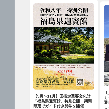
〔
【5月〜11月】国指定重要文化財
カ
「福島県迎賓館」特別公開 期間
通
限定でガイド付き見学を開催
ょ