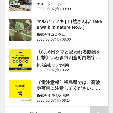
選
エス・シー・シー
2026.08.07(金) 09:00
マルアワフキ [ 自然さんぽ Take
a walk in nature No.5 ]
株式会社ココラム
2026.08.07(金) 08:00
〔8月6日クマと思われる動物を
目撃〕いわき市四倉町白岩字竹
ノ花地内 白岩南交差点南側田ん
株式会社 ラジオ福島
ぼ内
2026.08.07(金) 06:21
〔雷注意報〕福島県では、高波
や落雷に注意してください。（7
日6時11分）
株式会社 ラジオ福島
2026.08.07(金) 06:14