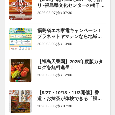
り -福島県文化センターの椅子の
話-」福島県文化センターで開催
2026.08.07(金) 07:30
福島省エネ家電キャンペーン！
プラネットヤマデンなら地域協
力店特典でポイント2倍
2026.08.06(木) 13:00
【福島天香園】2025年度版カタ
ログを無料進呈！
2026.08.06(木) 12:00
【9/27・10/18・11/3開催】香
道・お抹茶が体験できる「福島
県迎賓館」秋の特別公開
2026.08.06(木) 07:30