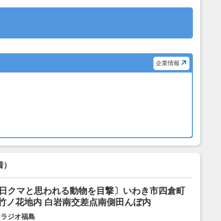
企業情報
着）
6日クマと思われる動物を目撃〕いわき市四倉町
竹ノ花地内 白岩南交差点南側田んぼ内
 ラジオ福島