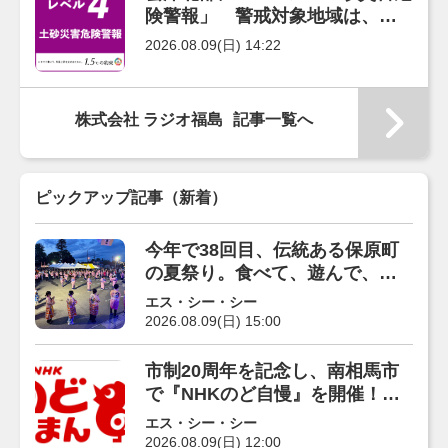
険警報」 警戒対象地域は、北
塩原村（9日14時19分）
2026.08.09(日) 14:22
株式会社 ラジオ福島
記事一覧へ
ピックアップ記事（新着）
今年で38回目、伝統ある保原町
の夏祭り。食べて、遊んで、踊
って楽しもう！
エス・シー・シー
2026.08.09(日) 15:00
市制20周年を記念し、南相馬市
で『NHKのど自慢』を開催！出
場者を募集中
エス・シー・シー
2026.08.09(日) 12:00