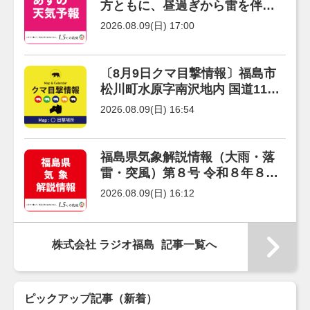
方ともに、昼過ぎから雷を伴う
雨が降る予報です。
2026.08.09(日) 17:00
〔8月9日クマ目撃情報〕福島市
松川町水原字南沢地内 国道115
号上
2026.08.09(日) 16:54
福島県気象解説情報（大雨・落
雷・突風）第８号 令和８年８月
９日１６時０８分 福島地方気
2026.08.09(日) 16:12
象台発表
株式会社 ラジオ福島
記事一覧へ
ピックアップ記事（新着）