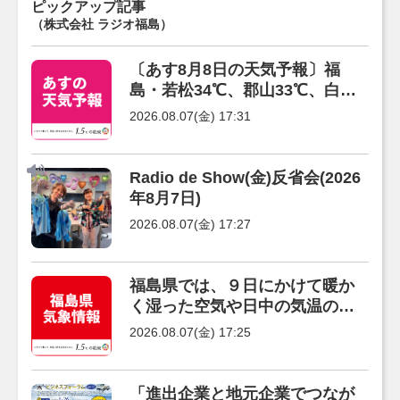
ピックアップ記事
（株式会社 ラジオ福島）
〔あす8月8日の天気予報〕福
島・若松34℃、郡山33℃、白
河・田島31℃の真夏日の予報で
2026.08.07(金) 17:31
す。
Radio de Show(金)反省会(2026
年8月7日)
2026.08.07(金) 17:27
福島県では、９日にかけて暖か
く湿った空気や日中の気温の上
昇により、大気の状態が不安定
2026.08.07(金) 17:25
となるでしょう。
「進出企業と地元企業でつなが